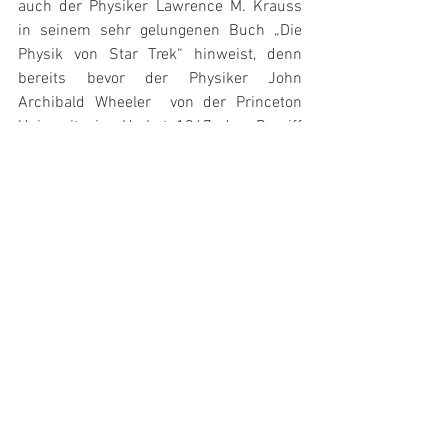
auch der Physiker Lawrence M. Krauss 
in seinem sehr gelungenen Buch „Die 
Physik von Star Trek“ hinweist, denn 
bereits bevor der Physiker John 
Archibald Wheeler  von der Princeton 
University im Herbst 1967 den Begriff 
„Schwarze Löcher“ prägte, wurde bereits 
kurz zuvor bei Star Trek dieses 
Phänomen als „Schwarze Sterne“ 
aufgegriffen.
Den größten Nutzen für uns alle könnte 
Star Trek aber auf die Medizin gehabt 
haben, denn mussten früher Ärzte erst 
einen Patienten aufschneiden und 
nachsehen, ob ein Tumor vorhanden ist 
und wo sich dieser befindet, geht dies 
heute wesentlich patientenschonender, 
denn der Mediziner Prof. Dr. John Adler 