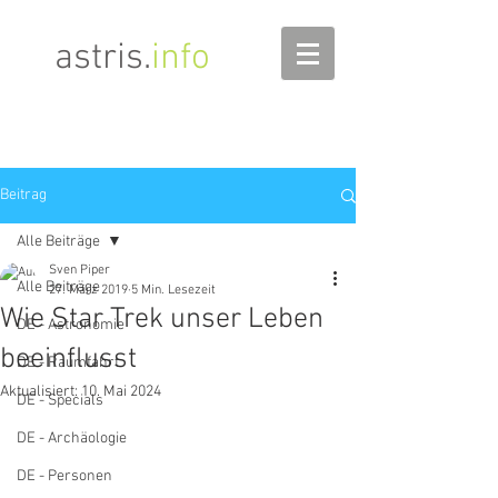
astris
.
info
Beitrag
Alle Beiträge
Sven Piper
Alle Beiträge
27. März 2019
5 Min. Lesezeit
Wie Star Trek unser Leben
DE - Astronomie
beeinflusst
DE - Raumfahrt
Aktualisiert:
10. Mai 2024
DE - Specials
DE - Archäologie
DE - Personen