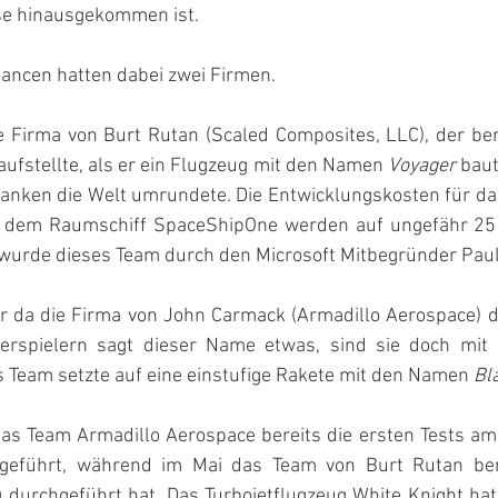
se hinausgekommen ist.
ancen hatten dabei zwei Firmen.
 Firma von Burt Rutan (Scaled Composites, LLC), der bere
ufstellte, als er ein Flugzeug mit den Namen 
Voyager
 baut
anken die Welt umrundete. Die Entwicklungskosten für das
d dem Raumschiff SpaceShipOne werden auf ungefähr 25 M
 wurde dieses Team durch den Microsoft Mitbegründer Paul
 da die Firma von John Carmack (Armadillo Aerospace) d
erspielern sagt dieser Name etwas, sind sie doch mit 
 Team setzte auf eine einstufige Rakete mit den Namen 
Bl
das Team Armadillo Aerospace bereits die ersten Tests am
geführt, während im Mai das Team von Burt Rutan bere
g durchgeführt hat. Das Turbojetflugzeug White Knight ha