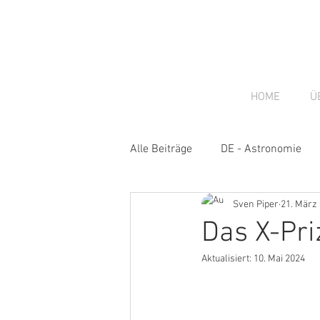
HOME
Ü
Alle Beiträge
DE - Astronomie
Sven Piper
21. März
DE - Gastbeiträge
DE - New
Das X-Pri
Aktualisiert:
10. Mai 2024