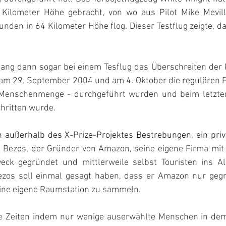
Kilometer Höhe gebracht, von wo aus Pilot Mike Mevill 
nden in 64 Kilometer Höhe flog. Dieser Testflug zeigte, 
ang dann sogar bei einem Tesflug das Überschreiten der K
am 29. September 2004 und am 4. Oktober die regulären Fl
Menschenmenge - durchgeführt wurden und beim letzten 
hritten wurde.
 außerhalb des X-Prize-Projektes Bestrebungen, ein priv
f Bezos, der Gründer von Amazon, seine eigene Firma mi
ck gegründet und mittlerweile selbst Touristen ins All
ezos soll einmal gesagt haben, dass er Amazon nur gegr
ine eigene Raumstation zu sammeln.
ie Zeiten indem nur wenige auserwählte Menschen in de