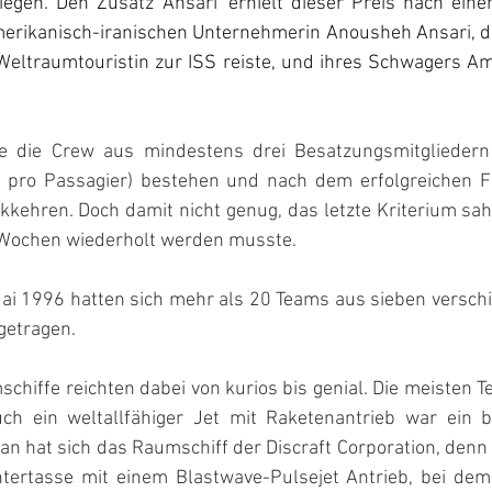
egen. Den Zusatz 'Ansari' erhielt dieser Preis nach eine
erikanisch-iranischen Unternehmerin Anousheh Ansari, d
Weltraumtouristin zur ISS reiste, und ihres Schwagers Ami
 die Crew aus mindestens drei Besatzungsmitgliedern (
t pro Passagier) bestehen und nach dem erfolgreichen F
kkehren. Doch damit nicht genug, das letzte Kriterium sah 
 Wochen wiederholt werden musste.
ai 1996 hatten sich mehr als 20 Teams aus sieben versch
ngetragen.
chiffe reichten dabei von kurios bis genial. Die meisten T
ch ein weltallfähiger Jet mit Raketenantrieb war ein be
n hat sich das Raumschiff der Discraft Corporation, denn 
tertasse mit einem Blastwave-Pulsejet Antrieb, bei dem