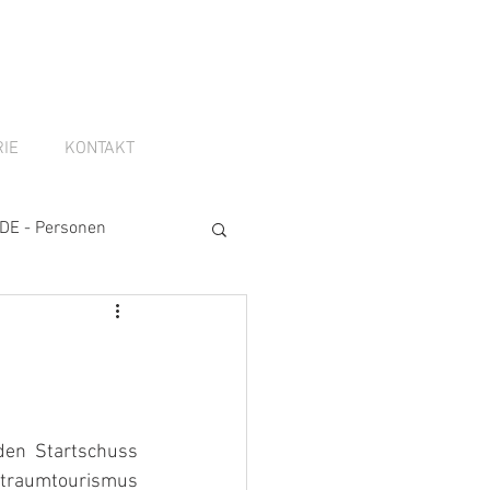
IE
KONTAKT
DE - Personen
den Startschuss 
ltraumtourismus 