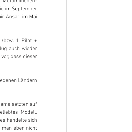
r Multimillionen-
ie im September 
r Ansari im Mai 
bzw. 1 Pilot + 
lug auch wieder 
vor, dass dieser 
iedenen Ländern 
eams setzten auf 
liebtes Modell. 
es handelte sich 
 man aber nicht 