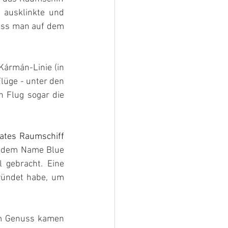
ausklinkte und 
dass man auf dem 
ármán-Linie (in 
üge - unter den 
Flug sogar die 
ates Raumschiff 
t dem Name Blue 
 gebracht. Eine 
ündet habe, um 
m Genuss kamen 