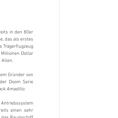
its in den 80er 
e, das als erstes 
 Trägerflugzeug 
illionen Dollar 
 Allen.
em Gründer von 
der Doom Serie 
ack Amadillo
.
 Antriebssystem 
its einen sehr 
t das Raumschiff 