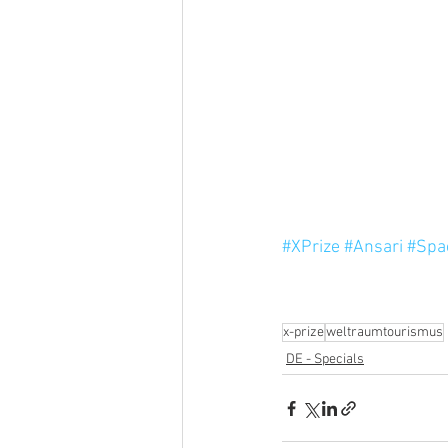
#XPrize
#Ansari
#Spa
x-prize
weltraumtourismus
DE - Specials