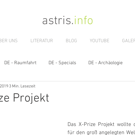
astris
.
info
BER UNS
LITERATUR
BLOG
YOUTUBE
GALER
DE - Raumfahrt
DE - Specials
DE - Archäologie
 2019
3 Min. Lesezeit
s
ze Projekt
Das X-Prize Projekt wollte 
für den groß angelegten We