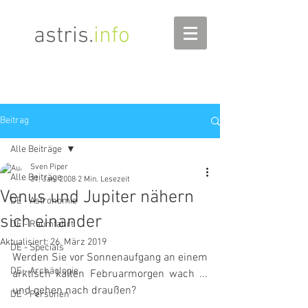
astris
.
info
Beitrag
Alle Beiträge
Sven Piper
Alle Beiträge
31. Jan. 2008
2 Min. Lesezeit
Venus und Jupiter nähern
DE - Astronomie
sich einander
DE - Raumfahrt
Aktualisiert:
26. März 2019
DE - Specials
Werden Sie vor Sonnenaufgang an einem 
DE - Archäologie
arktisch kalten Februarmorgen wach ... 
und gehen nach draußen?
DE - Personen