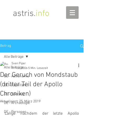
astris
.
info
Beitrag
Alle Beiträge
Sven Piper
Alle Beiträge
1. Feb. 2006
5 Min. Lesezeit
Der Geruch von Mondstaub
DE - Astronomie
(dritter Teil der Apollo
DE - Raumfahrt
Chroniken)
DE - Specials
Aktualisiert:
25. März 2019
DE - Archäologie
DE - Personen
Lange nachdem der letzte Apollo 