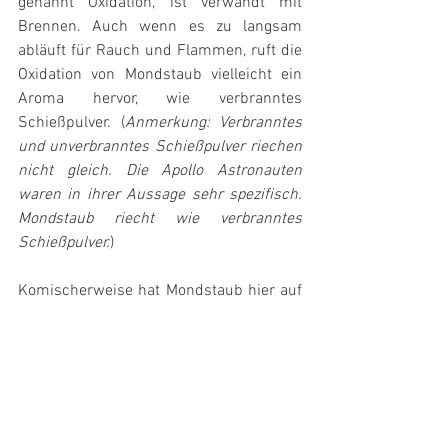
genannt Oxidation, ist verwandt mit 
Brennen. Auch wenn es zu langsam 
abläuft für Rauch und Flammen, ruft die 
Oxidation von Mondstaub vielleicht ein 
Aroma hervor, wie verbranntes 
Schießpulver. (
Anmerkung: Verbranntes 
und unverbranntes Schießpulver riechen 
nicht gleich. Die Apollo Astronauten 
waren in ihrer Aussage sehr spezifisch. 
Mondstaub riecht wie verbranntes 
Schießpulver.
)
Komischerweise hat Mondstaub hier auf 
der Erde keinen Geruch. Es gibt 
hunderte von Kilogramm Mondstaub im 
Lunar Sample Lab in Houston. Dort hat 
Lofgren staubige Felsen vom Mond in 
seinen Händen gehalten. Er roch an den 
Felsen, roch in der Luft, roch an seinen 