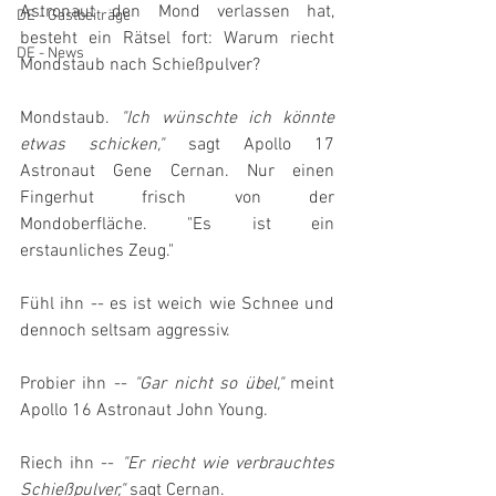
Astronaut den Mond verlassen hat, 
DE - Gastbeiträge
besteht ein Rätsel fort: Warum riecht 
DE - News
Mondstaub nach Schießpulver?
Mondstaub. 
"Ich wünschte ich könnte 
etwas schicken,"
 sagt Apollo 17 
Astronaut Gene Cernan. Nur einen 
Fingerhut frisch von der 
Mondoberfläche. "Es ist ein 
erstaunliches Zeug."
Fühl ihn -- es ist weich wie Schnee und 
dennoch seltsam aggressiv.
Probier ihn -- 
"Gar nicht so übel,"
 meint 
Apollo 16 Astronaut John Young.
Riech ihn -- 
"Er riecht wie verbrauchtes 
Schießpulver,"
 sagt Cernan.