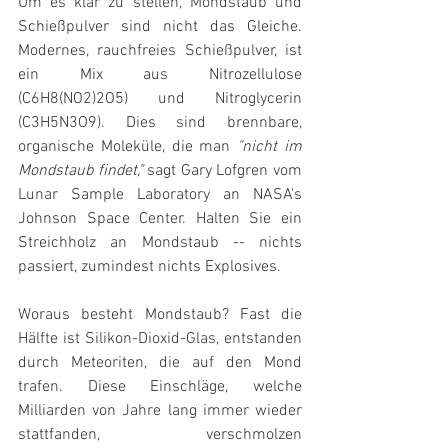
Um es klar zu stellen, Mondstaub und 
Schießpulver sind nicht das Gleiche. 
Modernes, rauchfreies Schießpulver, ist 
ein Mix aus Nitrozellulose 
(C6H8(NO2)2O5) und Nitroglycerin 
(C3H5N3O9). Dies sind brennbare, 
organische Moleküle, die man 
"nicht im 
Mondstaub findet,"
 sagt Gary Lofgren vom 
Lunar Sample Laboratory an NASA's 
Johnson Space Center. Halten Sie ein 
Streichholz an Mondstaub -- nichts 
passiert, zumindest nichts Explosives.
Woraus besteht Mondstaub? Fast die 
Hälfte ist Silikon-Dioxid-Glas, entstanden 
durch Meteoriten, die auf den Mond 
trafen. Diese Einschläge, welche 
Milliarden von Jahre lang immer wieder 
stattfanden, verschmolzen 