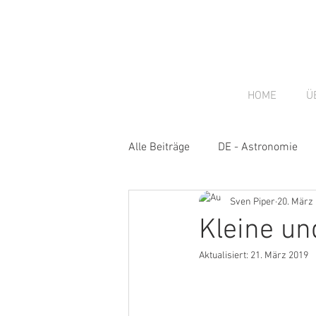
HOME
Ü
Alle Beiträge
DE - Astronomie
Sven Piper
20. März
DE - Gastbeiträge
DE - New
Kleine u
Aktualisiert:
21. März 2019