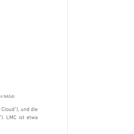
ht NASA)
Cloud"), und die 
). LMC ist etwa 