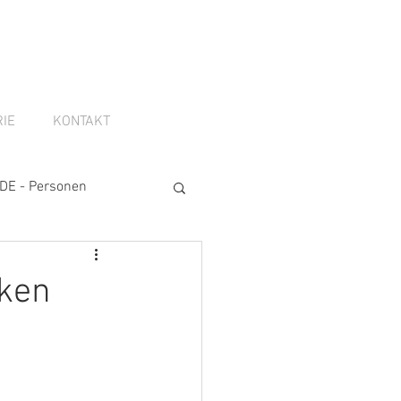
IE
KONTAKT
DE - Personen
lken