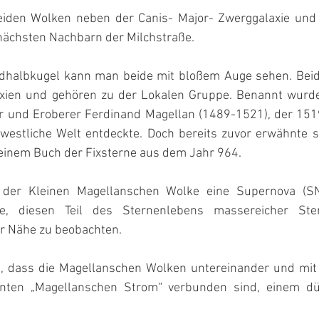
iden Wolken neben der Canis- Major- Zwerggalaxie und d
nächsten Nachbarn der Milchstraße.
rdhalbkugel kann man beide mit bloßem Auge sehen. Beid
xien und gehören zu der Lokalen Gruppe. Benannt wurde
r und Eroberer Ferdinand Magellan (1489-1521), der 151
 westliche Welt entdeckte. Doch bereits zuvor erwähnte s
seinem Buch der Fixsterne aus dem Jahr 964.
 der Kleinen Magellanschen Wolke eine Supernova (SN
te, diesen Teil des Sternenlebens massereicher Ste
r Nähe zu beobachten.
t, dass die Magellanschen Wolken untereinander und mit 
nten „Magellanschen Strom“ verbunden sind, einem d