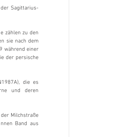
er Sagittarius- 
e zählen zu den 
n sie nach dem 
9 während einer 
ie der persische 
1987A), die es 
rne und deren 
der Milchstraße 
ünnen Band aus 