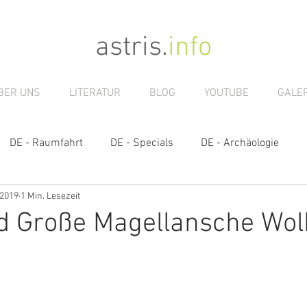
astris
.
info
BER UNS
LITERATUR
BLOG
YOUTUBE
GALER
DE - Raumfahrt
DE - Specials
DE - Archäologie
 2019
1 Min. Lesezeit
s
nd Große Magellansche Wo