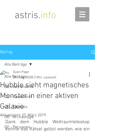
astris
.
info
Beitrag
Alle Beiträge
Sven Piper
Alle Beiträge
24. Aug. 2008
2 Min. Lesezeit
Hubble sieht magnetisches
DE - Astronomie
Monster in einer aktiven
DE - Raumfahrt
Galaxie
DE - Specials
Aktualisiert:
27. März 2019
DE - Archäologie
Dank dem Hubble Weltraumteleskop 
DE - Personen
konnte das Rätsel gelöst werden, wie ein 