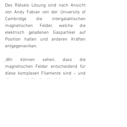
Des Rätsels Lösung sind nach Ansicht 
von Andy Fabian von der University of 
Cambridge die intergalaktischen 
magnetischen Felder, welche die 
elektrisch geladenen Gaspartikel auf 
Position halten und anderen Kräften 
entgegenwirken.
„Wir können sehen, dass die 
magnetischen Felder entscheidend für 
diese komplexen Filamente sind – und 
dies sowohl für ihr überleben als auch 
ihre Integrität“ so Fabian.
Quelle: 
ESA
#Hubble
DE - News