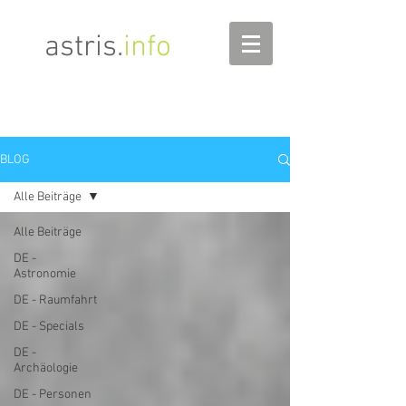
astris
.
info
BLOG
Alle Beiträge
Alle Beiträge
DE -
Astronomie
DE - Raumfahrt
DE - Specials
DE -
Archäologie
DE - Personen