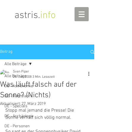
astris
.
info
Beitrag
Alle Beiträge
Sven Piper
Alle Beiträge
24. Juli 2008
3 Min. Lesezeit
Was läuft falsch auf der
DE - Astronomie
Sonne? (Nichts)
DE - Raumfahrt
Aktualisiert:
27. März 2019
DE - Specials
Stopp mal jemand die Presse! Die 
DE - Archäologie
Sonne verhält sich völlig normal.
DE - Personen
So sagt es der Sonnenphysiker David 