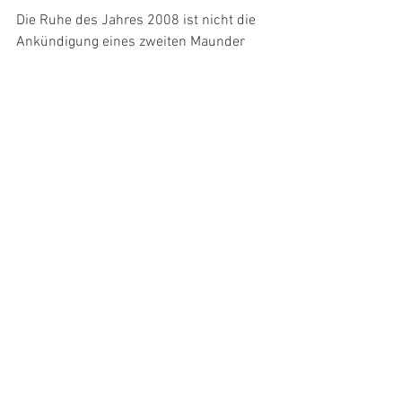
Die Ruhe des Jahres 2008 ist nicht die 
Ankündigung eines zweiten Maunder 
Minimums, glaubt Hathaway. "Wir haben 
bereits einige Sonnenflecken des 
nächsten Zyklus beobachtet", sagt er. 
"Dies deutet darauf hin, dass der 
Sonnenzyklus normal verläuft."
Was passiert als Nächstes? Hathaway 
glaubt, dass es noch mehr Tage ohne 
Sonnenflecken geben wird, vielleicht 
sogar Hunderte, gefolgt von der 
Rückkehr der Bedingungen des Solaren 
Maximums um 2012 herum. 
Quelle: 
Science(at)NASA
Autor: Frank Erhardt