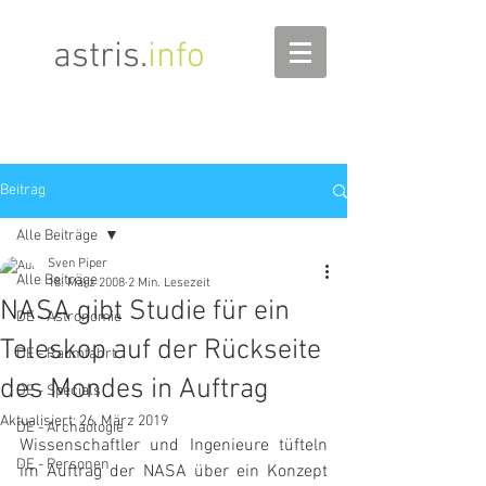
astris
.
info
Beitrag
Alle Beiträge
Sven Piper
Alle Beiträge
18. März 2008
2 Min. Lesezeit
NASA gibt Studie für ein
DE - Astronomie
Teleskop auf der Rückseite
DE - Raumfahrt
des Mondes in Auftrag
DE - Specials
Aktualisiert:
26. März 2019
DE - Archäologie
Wissenschaftler und Ingenieure tüfteln 
DE - Personen
im Auftrag der NASA über ein Konzept 