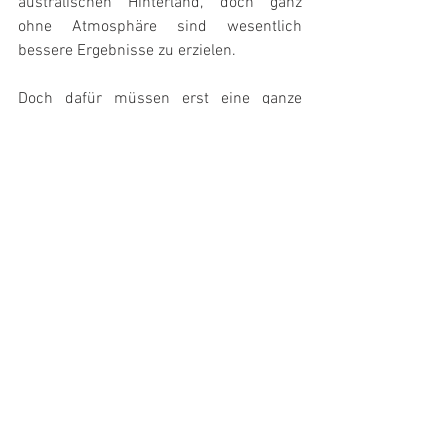
australischen Hinterland, doch ganz 
ohne Atmosphäre sind wesentlich 
bessere Ergebnisse zu erzielen.
Doch dafür müssen erst eine ganze 
Reihe von Fragen geklärt und Probleme 
gelöst werden, bevor auf der Rückseite 
des Mondes ein automatisch arbeitendes 
Radioteleskop aufgebaut werden kann, 
doch die ersten Schritte wurden nun 
eingeleitet.
Quelle: 
CfA
#Teleskop
#Mond
DE - News