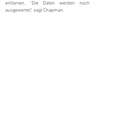
entlarven. "Die Daten werden noch 
ausgewertet", sagt Chapman.
Und wenn diese Daten die Antwort nicht 
enthalten ... ?
Es wird noch zwei weitere Vorbeiflüge 
geben -- einen im Oktober 2008 und den 
anderen im September 2009 -- bevor 
MESSENGER im Jahr 2011 in eine 
Umlaufbahn um Merkur eintreten wird. 
In der ganzen Zeit "werden wir diesem 
Rätsel auf den Grund gehen" -- und 
vielleicht werden sogar noch viel mehr 
Rätsel dabei enthüllt.
Quelle: 
Science(at)NASA
Autor: Frank Erhardt