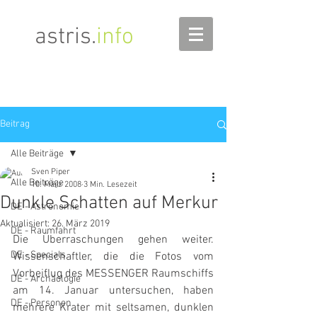
astris
.
info
Beitrag
Alle Beiträge
Sven Piper
Alle Beiträge
10. März 2008
3 Min. Lesezeit
Dunkle Schatten auf Merkur
DE - Astronomie
Aktualisiert:
26. März 2019
DE - Raumfahrt
Die Überraschungen gehen weiter. 
DE - Specials
Wissenschaftler, die die Fotos vom 
Vorbeiflug des MESSENGER Raumschiffs 
DE - Archäologie
am 14. Januar untersuchen, haben 
DE - Personen
mehrere Krater mit seltsamen, dunklen 