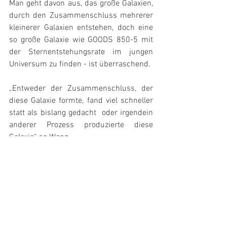
Man geht davon aus, das große Galaxien, 
durch den Zusammenschluss mehrerer 
kleinerer Galaxien entstehen, doch eine 
so große Galaxie wie GOODS 850-5 mit 
der Sternentstehungsrate im jungen 
Universum zu finden - ist überraschend.
„Entweder der Zusammenschluss, der 
diese Galaxie formte, fand viel schneller 
statt als bislang gedacht  oder irgendein 
anderer Prozess produzierte diese 
Galaxie“ so Wang.
Quelle: 
Harvard-Smithsonian Center for 
Astrophysics
#Galaxie
DE - News