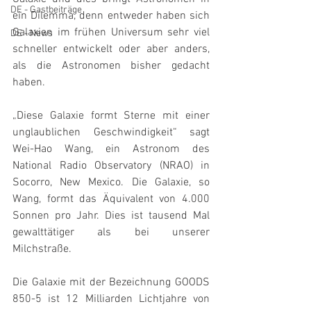
DE - Gastbeiträge
ein Dilemma, denn entweder haben sich 
Galaxien im frühen Universum sehr viel 
DE - News
schneller entwickelt oder aber anders, 
als die Astronomen bisher gedacht 
haben.
„Diese Galaxie formt Sterne mit einer 
unglaublichen Geschwindigkeit“ sagt 
Wei-Hao Wang, ein Astronom des 
National Radio Observatory (NRAO) in 
Socorro, New Mexico. Die Galaxie, so 
Wang, formt das Äquivalent von 4.000 
Sonnen pro Jahr. Dies ist tausend Mal 
gewalttätiger als bei unserer 
Milchstraße.
Die Galaxie mit der Bezeichnung GOODS 
850-5 ist 12 Milliarden Lichtjahre von 