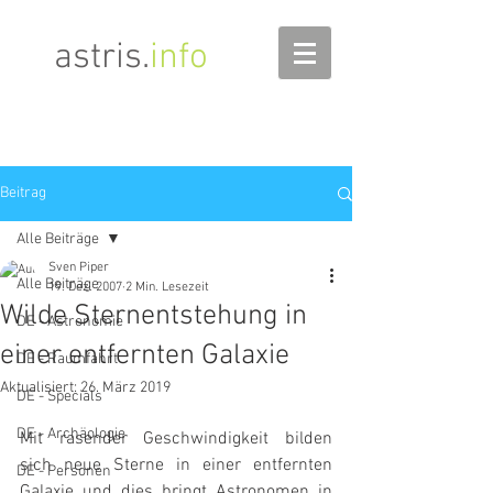
astris
.
info
Beitrag
Alle Beiträge
Sven Piper
Alle Beiträge
19. Dez. 2007
2 Min. Lesezeit
Wilde Sternentstehung in
DE - Astronomie
einer entfernten Galaxie
DE - Raumfahrt
Aktualisiert:
26. März 2019
DE - Specials
DE - Archäologie
Mit rasender Geschwindigkeit bilden 
sich neue Sterne in einer entfernten 
DE - Personen
Galaxie und dies bringt Astronomen in 