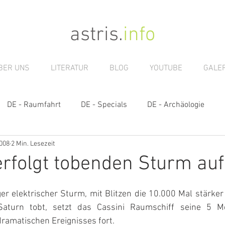
astris
.
info
BER UNS
LITERATUR
BLOG
YOUTUBE
GALER
DE - Raumfahrt
DE - Specials
DE - Archäologie
2008
2 Min. Lesezeit
s
erfolgt tobenden Sturm au
r elektrischer Sturm, mit Blitzen die 10.000 Mal stärker 
Saturn tobt, setzt das Cassini Raumschiff seine 5 M
ramatischen Ereignisses fort.