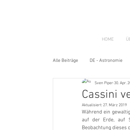
HOME
Ü
Alle Beiträge
DE - Astronomie
Sven Piper
30. Apr. 
DE - Gastbeiträge
DE - New
Cassini v
Aktualisiert:
27. März 2019
Während ein gewaltige
auf der Erde, auf 
Beobachtung dieses d