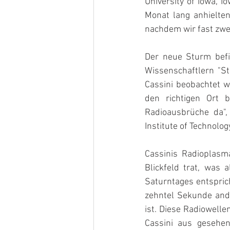
University of Iowa, I
Monat lang anhielten
nachdem wir fast zwei
Der neue Sturm befi
Wissenschaftlern "S
Cassini beobachtet w
den richtigen Ort 
Radioausbrüche da",
Institute of Technolog
Cassinis Radioplasm
Blickfeld trat, was
Saturntages entsprich
zehntel Sekunde anda
ist. Diese Radiowell
Cassini aus gesehen