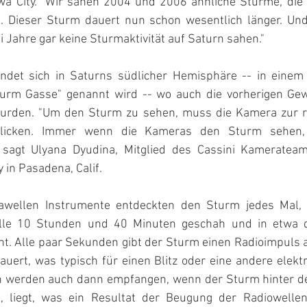
owa City. "Wir sahen 2004 und 2006 ähnliche Stürme, die 
. Dieser Sturm dauert nun schon wesentlich länger. Und 
 Jahre gar keine Sturmaktivität auf Saturn sahen."
ndet sich in Saturns südlicher Hemisphäre -- in einem 
turm Gasse" genannt wird -- wo auch die vorherigen Gew
urden. "Um den Sturm zu sehen, muss die Kamera zur ric
blicken. Immer wenn die Kameras den Sturm sehen, 
 sagt Ulyana Dyudina, Mitglied des Cassini Kamerateams
y in Pasadena, Calif.
awellen Instrumente entdeckten den Sturm jedes Mal, 
 alle 10 Stunden und 40 Minuten geschah und in etwa d
t. Alle paar Sekunden gibt der Sturm einen Radioimpuls a
uert, was typisch für einen Blitz oder eine andere elektr
en werden auch dann empfangen, wenn der Sturm hinter de
, liegt, was ein Resultat der Beugung der Radiowellen