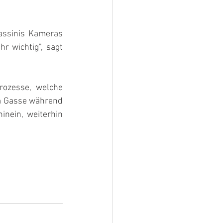
ssinis Kameras 
 wichtig", sagt 
ozesse, welche 
m Gasse während 
nein, weiterhin 