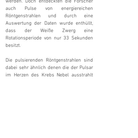
werden. Doch entdeckten die Forscher 
auch Pulse von energiereichen 
Röntgenstrahlen und durch eine 
Auswertung der Daten wurde enthüllt, 
dass der Weiße Zwerg eine 
Rotationsperiode von nur 33 Sekunden 
besitzt.
Die pulsierenden Röntgenstrahlen sind 
dabei sehr ähnlich denen die der Pulsar 
im Herzen des Krebs Nebel ausstrahlt 
und die Astronomen erklären sich dies 
dadurch das die extrem starken 
Magnetfelder geladene Partikel einfangen 
und dann mit fast Lichtgeschwindigkeit 
hinfort schleudern, so das auch große 
Mengen an Röntgenstrahlung entstehen.
„AE Aquarii scheint ein Weißer Zwerg 