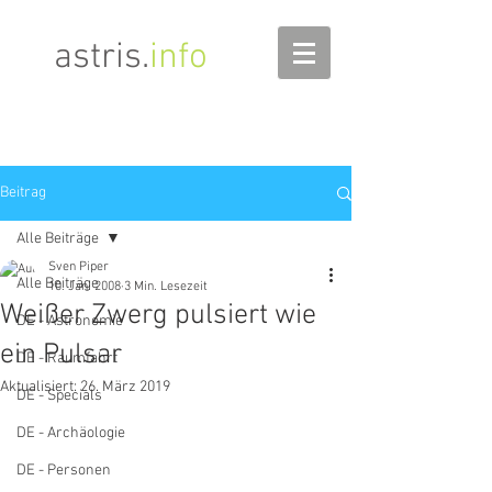
astris
.
info
Beitrag
Alle Beiträge
Sven Piper
Alle Beiträge
10. Jan. 2008
3 Min. Lesezeit
Weißer Zwerg pulsiert wie
DE - Astronomie
ein Pulsar
DE - Raumfahrt
Aktualisiert:
26. März 2019
DE - Specials
DE - Archäologie
DE - Personen