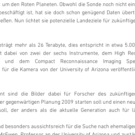
um den Roten Planeten. Obwohl die Sonde noch nicht einm
beschäftigt ist, hat sie doch schon genügend Daten übert
eßen. Nun lichtet sie potenzielle Landeziele für zukünfti
rägt mehr als 26 Terabyte, dies entspricht in etwa 5.0
t dabei von zwei der sechs Instrumente, dem High Reso
t und dem Compact Reconnaissance Imaging Spect
für die Kamera von der University of Arizona veröffentli
nt sind die Bilder dabei für Forscher des zukünftige
er gegenwärtigen Planung 2009 starten soll und einen neu
oll, der anders als die aktuelle Generation auch für l
ind besonders aussichtsreich für die Suche nach ehemalige
McEwen, Professor an der University of Arizona und zustän