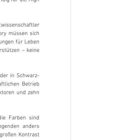
wissenschaftler 
ory müssen sich 
ungen für Leben 
tützen – keine 
der in Schwarz-
lichen Betrieb 
ktoren und zehn 
ie Farben sind 
egenden anders 
großen Kontrast 