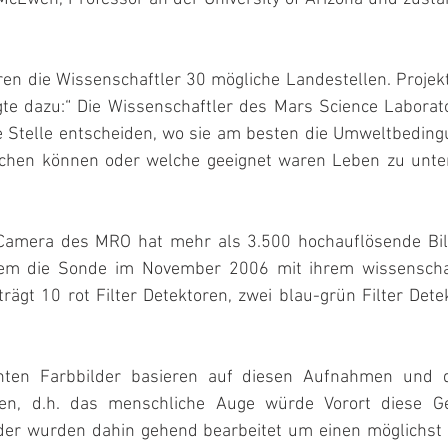
ren die Wissenschaftler 30 mögliche Landestellen. Projekt
te dazu:“ Die Wissenschaftler des Mars Science Laborat
ne Stelle entscheiden, wo sie am besten die Umweltbeding
chen können oder welche geeignet waren Leben zu unters
 Camera des MRO hat mehr als 3.500 hochauflösende Bil
em die Sonde im November 2006 mit ihrem wissenschaft
rägt 10 rot Filter Detektoren, zwei blau-grün Filter Dete
chten Farbbilder basieren auf diesen Aufnahmen und d
en, d.h. das menschliche Auge würde Vorort diese G
der wurden dahin gehend bearbeitet um einen möglichst 