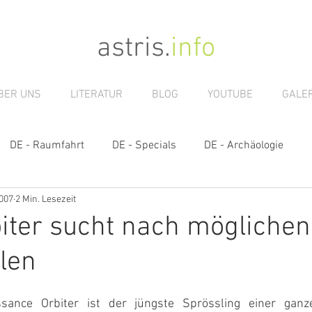
astris
.
info
BER UNS
LITERATUR
BLOG
YOUTUBE
GALER
DE - Raumfahrt
DE - Specials
DE - Archäologie
2007
2 Min. Lesezeit
s
iter sucht nach möglichen
len
sance Orbiter ist der jüngste Sprössling einer gan