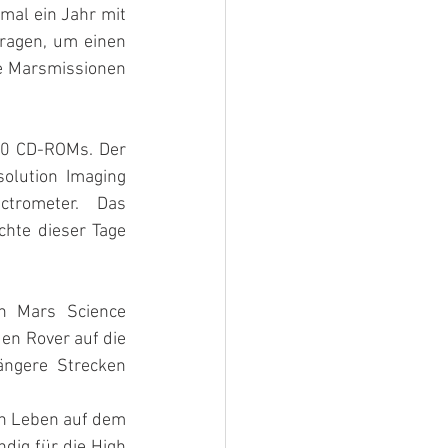
al ein Jahr mit 
ragen, um einen 
ge Marsmissionen 
00 CD-ROMs. Der 
lution Imaging 
rometer. Das 
chte dieser Tage 
n Mars Science 
en Rover auf die 
ängere Strecken 
n Leben auf dem 
dig für die High 