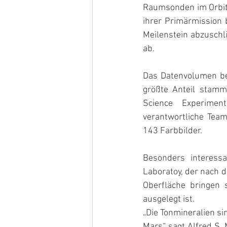
Raumsonden im Orbit 
ihrer Primärmission 
Meilenstein abzuschli
ab.
Das Datenvolumen bet
größte Anteil stamm
Science Experimen
verantwortliche Team 
143 Farbbilder.
Besonders interessa
Laboratoy, der nach d
Oberfläche bringen s
ausgelegt ist.
„Die Tonmineralien s
Mars“ sagt Alfred S. 