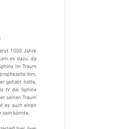
)
erst 1000 Jahre 
am es dazu, da 
Sphinx im Traum 
prophezeite ihm, 
r gehabt hatte, 
 IV die Sphinx 
er seinen Traum 
bt es auch einen 
 sein könnte.
erließ hier zwei 