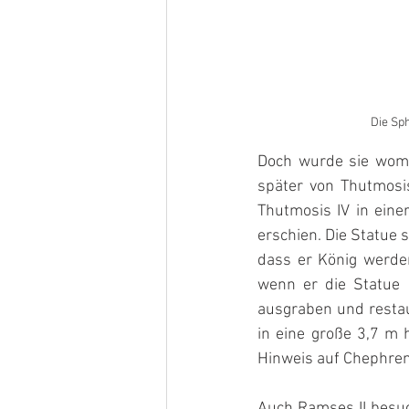
Die Sp
Doch wurde sie womög
später von Thutmosi
Thutmosis IV in ein
erschien. Die Statue 
dass er König werde
wenn er die Statue 
ausgraben und restau
in eine große 3,7 m h
Hinweis auf Chephren
Auch Ramses II besuch