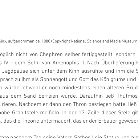
hinx, aufgenommen ca. 1880 (Copyright National Science and Media Museum
lich nicht von Chephren selber fertiggestellt, sondern 
s IV - dem Sohn von Amenophis II. Nach Überlieferung k
er Jagdpause sich unter dem Kinn ausruhte und ihm die 
sprach zu ihm als Sonnengott und Gott des Königtums und 
n würde, obwohl er noch mindestens einen älteren Brude
aus dem Sand befreien würde. Daraufhin ließ Thutmosis
rieren. Nachdem er dann den Thron bestiegen hatte, ließ 
ohe Granitstele meißeln. In der 13. Zeile dieser Stele gi
, das die Theorie untermauert, das er der Erbauer gewesen
te nachdem Tod seine Vaters Sethos I die Statue und hint