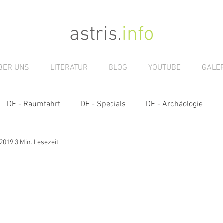
astris
.
info
BER UNS
LITERATUR
BLOG
YOUTUBE
GALER
DE - Raumfahrt
DE - Specials
DE - Archäologie
 2019
3 Min. Lesezeit
s