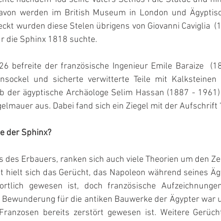
avon werden im British Museum in London und Ägyptis
eckt wurden diese Stelen übrigens von Giovanni Caviglia  (1
r die Sphinx 1818 suchte.
6 befreite der französische Ingenieur Emile Baraize  (18
sockel und sicherte verwitterte Teile mit Kalksteinen 
b der ägyptische Archäologe Selim Hassan (1887 - 1961) 
auer aus. Dabei fand sich ein Ziegel mit der Aufschrift "
se der Sphinx?
des Erbauers, ranken sich auch viele Theorien um den Zer
it hielt sich das Gerücht, das Napoleon während seines Äg
rtlich gewesen ist, doch französische Aufzeichnungen
er Bewunderung für die antiken Bauwerke der Ägypter war u
Franzosen bereits zerstört gewesen ist. Weitere Gerüch