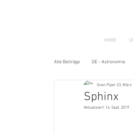
HOME
Ü
Alle Beiträge
DE - Astronomie
Sven Piper
23. März
DE - Gastbeiträge
DE - New
Sphinx
Aktualisiert:
14. Sept. 2019