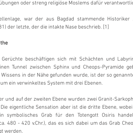
übungen oder streng religiöse Moslems dafür verantwortlic
llenlage, war der aus Bagdad stammende Historiker A
) der letzte, der die intakte Nase beschrieb. [1]
nthe
Gerüchte beschäftigen sich mit Schächten und Labyrin
einen Tunnel zwischen Sphinx und Cheops-Pyramide gebe
 Wissens in der Nähe gefunden wurde, ist der so genannte 
 um ein verwinkeltes System mit drei Ebenen.
eer und auf der zweiten Ebene wurden zwei Granit-Sarkoph
 Die eigentliche Sensation aber ist die dritte Ebene, wobei 
 symbolisches Grab für den Totengott Osiris handelt
ca. 480 - 420 v.Chr.), das es sich dabei um das Grab Cheo
gt werden.