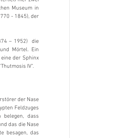
chen Museum in 
770 - 1845), der 
74 – 1952)  die 
und Mörtel. Ein 
eine der Sphinx 
Thutmosis IV".
störer der Nase 
ypten Feldzuges 
 belegen, dass 
nd das die Nase 
te besagen, das 