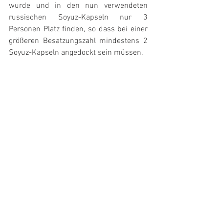
wurde und in den nun verwendeten 
russischen Soyuz-Kapseln nur 3 
Personen Platz finden, so dass bei einer 
größeren Besatzungszahl mindestens 2 
Soyuz-Kapseln angedockt sein müssen.
Seit März 2013 braucht die Soyuz-
Kapsel (Soyuz TMA-08M) nur noch 6 
Stunden Flugzeit zur ISS, vorher waren 
es 2 Tage. Möglich wurde dies durch 
einen neuen unabhängigen 
Bordcomputer. [2]
Weitere lesenswerte Artikel über dieses 
Thema auf unserer Seite:
Tricorder auf der Raumstation
Anmerkung: Mehr zu diesem Thema 
erfahren sie in meinem Buch "
Space - 