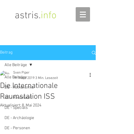
astris
.
info
Beitrag
Alle Beiträge
Sven Piper
Alle Beiträge
19. März 2019
3 Min. Lesezeit
Die Internationale
DE - Astronomie
Raumstation ISS
DE - Raumfahrt
Aktualisiert:
8. Mai 2024
DE - Specials
DE - Archäologie
DE - Personen