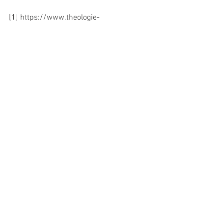
[1] https://www.theologie-
naturwissenschaften.de/diskussion/uns
ere-themen/einzelansicht/aristarch-von-
samos-der-kopernikus-der-antike/
[2] 
https://de.wikipedia.org/wiki/Aristarcho
s_von_Samos
DE - Personen
DE - Archäologie
Alle ansehen
Aktuelle Beiträge