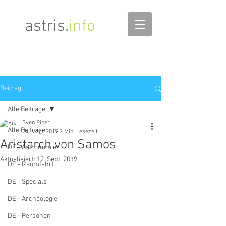
astris
.
info
Beitrag
Alle Beiträge
Sven Piper
Alle Beiträge
24. März 2019
2 Min. Lesezeit
Aristarch von Samos
DE - Astronomie
Aktualisiert:
12. Sept. 2019
DE - Raumfahrt
DE - Specials
DE - Archäologie
DE - Personen