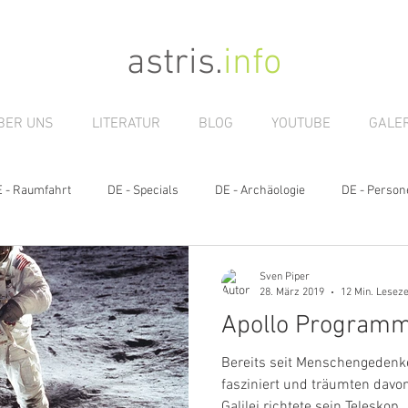
astris
.
info
BER UNS
LITERATUR
BLOG
YOUTUBE
GALER
 - Raumfahrt
DE - Specials
DE - Archäologie
DE - Person
Sven Piper
28. März 2019
12 Min. Leseze
Apollo Program
Bereits seit Menschengedenk
fasziniert und träumten davon
Galilei richtete sein Teleskop..