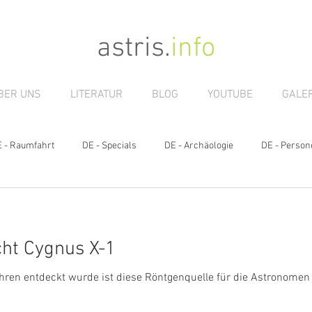
astris
.
info
BER UNS
LITERATUR
BLOG
YOUTUBE
GALER
 - Raumfahrt
DE - Specials
DE - Archäologie
DE - Person
ht Cygnus X-1
hren entdeckt wurde ist diese Röntgenquelle für die Astronome