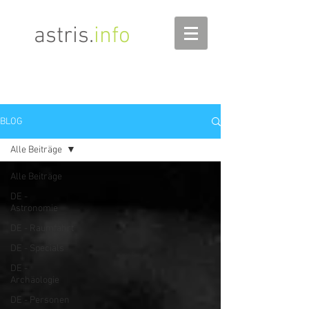
astris
.
info
BLOG
Alle Beiträge
Alle Beiträge
DE -
Astronomie
DE - Raumfahrt
DE - Specials
DE -
Archäologie
DE - Personen