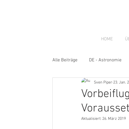
HOME
Ü
Alle Beiträge
DE - Astronomie
Sven Piper
23. Jan. 
DE - Gastbeiträge
DE - New
Vorbeiflu
Vorausse
Aktualisiert:
26. März 2019