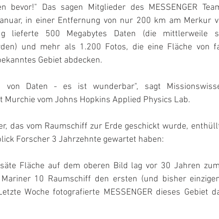
en bevor!" Das sagen Mitglieder des MESSENGER Team
nuar, in einer Entfernung von nur 200 km am Merkur vor
lug lieferte 500 Megabytes Daten (die mittlerweile s
den) und mehr als 1.200 Fotos, die eine Fläche von fas
bekanntes Gebiet abdecken.
t von Daten - es ist wunderbar", sagt Missionswisse
t Murchie vom Johns Hopkins Applied Physics Lab.
er, das vom Raumschiff zur Erde geschickt wurde, enthüllt
lick Forscher 3 Jahrzehnte gewartet haben:
säte Fläche auf dem oberen Bild lag vor 30 Jahren zum 
Mariner 10 Raumschiff den ersten (und bisher einzigen)
etzte Woche fotografierte MESSENGER dieses Gebiet das