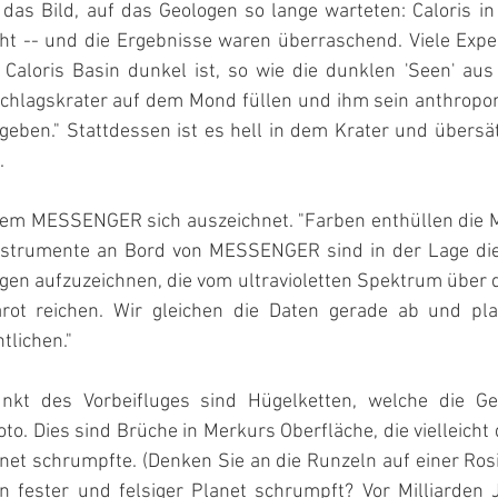
s Bild, auf das Geologen so lange warteten: Caloris in G
cht -- und die Ergebnisse waren überraschend. Viele Exper
Caloris Basin dunkel ist, so wie die dunklen 'Seen' aus e
chlagskrater auf dem Mond füllen und ihm sein anthropo
ben." Stattdessen ist es hell in dem Krater und übersät 
. 
dem MESSENGER sich auszeichnet. "Farben enthüllen die Mi
Instrumente an Bord von MESSENGER sind in der Lage die
en aufzuzeichnen, die vom ultravioletten Spektrum über d
rot reichen. Wir gleichen die Daten gerade ab und plan
tlichen."
nkt des Vorbeifluges sind Hügelketten, welche die Geo
to. Dies sind Brüche in Merkurs Oberfläche, die vielleicht
net schrumpfte. (Denken Sie an die Runzeln auf einer Rosi
n fester und felsiger Planet schrumpft? Vor Milliarden J