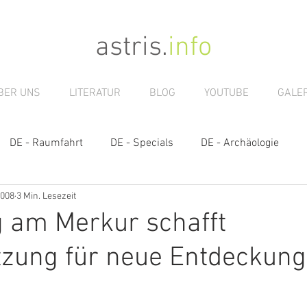
astris
.
info
BER UNS
LITERATUR
BLOG
YOUTUBE
GALER
DE - Raumfahrt
DE - Specials
DE - Archäologie
2008
3 Min. Lesezeit
s
g am Merkur schafft
tzung für neue Entdeckun