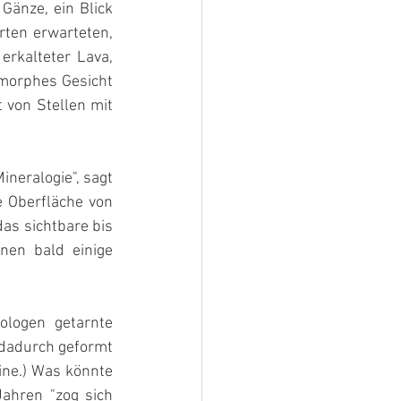
änze, ein Blick 
ten erwarteten, 
rkalteter Lava, 
morphes Gesicht 
von Stellen mit 
neralogie", sagt 
 Oberfläche von 
as sichtbare bis 
en bald einige 
logen getarnte 
 dadurch geformt 
ne.) Was könnte 
ahren "zog sich 