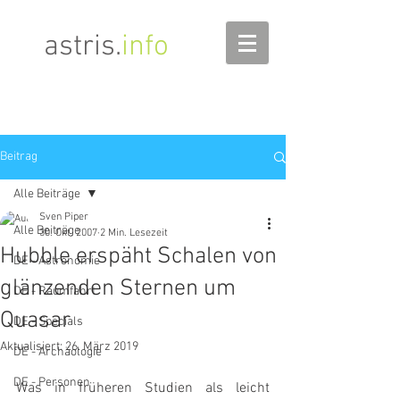
astris
.
info
Beitrag
Alle Beiträge
Sven Piper
Alle Beiträge
30. Okt. 2007
2 Min. Lesezeit
Hubble erspäht Schalen von
DE - Astronomie
glänzenden Sternen um
DE - Raumfahrt
Quasar
DE - Specials
Aktualisiert:
26. März 2019
DE - Archäologie
DE - Personen
Was in früheren Studien als leicht 