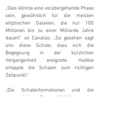
„Dies könnte eine vorübergehende Phase 
sein, gewöhnlich für die meisten 
elliptischen Galaxien, die nur 100 
Millionen bis zu einer Milliarde Jahre 
dauert“ so Canalizo. „So gesehen sagt 
uns diese Schale, dass sich die 
Begegnung in der kürzlichen 
Vergangenheit ereignete. Hubble 
ertappte die Schalen zum richtigen 
Zeitpunkt.“
„Die Schalenformationen und die 
gegenwärtige Quasaraktivität wurden 
durch die Interaktion zwischen zwei 
großen Galaxien oder zwischen einer 
großen und einer kleinen Galaxie 
ausgelöst“ erklärt Nicola Bennert von der 
University of California. „Wir brauchen 