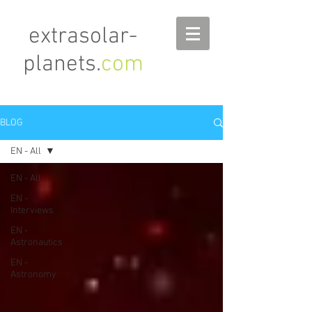
extrasolar-
planets.
com
BLOG
EN - All
EN - All
EN -
Interviews
EN -
Astronautics
EN -
Astronomy